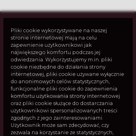
Pliki cookie wykorzystywane na naszej
EOS Poland Sp. z o.o.
stronie internetowej mają na celu
zapewnienie użytkownikowi jak
ul. Siedmiogrodzka 9
największego komfortu podczas jej
01-204 Warszawa
odwiedzania. Wykorzystujemy m.in. pliki
cookie niezbędne do działania strony
+48 725 555 433
internetowej, pliki cookie używane wyłącznie
+48 885 451 223
do anonimowych celów statystycznych,
+48 603 397 099
funkcjonalne pliki cookie do zapewnienia
komfortu użytkowania strony internetowej
nieruchomosci@eos-poland.pl
oraz pliki cookie służące do dostarczania
użytkownikowi spersonalizowanych treści
zgodnych z jego zainteresowaniami.
menu
Użytkownik może sam zdecydować, czy
zezwala na korzystanie ze statystycznych,
Strona główna