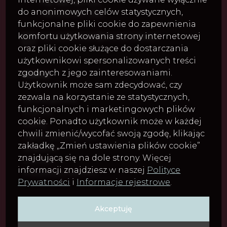
+48 885 451 223
do anonimowych celów statystycznych,
+48 603 397 099
funkcjonalne pliki cookie do zapewnienia
komfortu użytkowania strony internetowej
nieruchomosci@eos-poland.pl
oraz pliki cookie służące do dostarczania
użytkownikowi spersonalizowanych treści
zgodnych z jego zainteresowaniami.
menu
Użytkownik może sam zdecydować, czy
zezwala na korzystanie ze statystycznych,
Strona główna
funkcjonalnych i marketingowych plików
O firmie
cookie. Ponadto użytkownik może w każdej
Oferty
chwili zmienić/wycofać swoją zgodę, klikając
Zgłoś nieruchomość
zakładkę „Zmień ustawienia plików cookie”
Ulubione
znajdującą się na dole strony. Więcej
Kontakt
informacji znajdziesz w naszej
Polityce
Polityka prywatności
Prywatności
i
Informacje rejestrowe
.
Akceptuję
Facebook
Facebook
Facebook
Facebook
social media