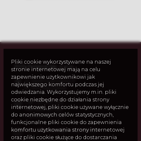
Pliki cookie wykorzystywane na naszej
EOS Poland Sp. z o.o.
stronie internetowej mają na celu
zapewnienie użytkownikowi jak
ul. Siedmiogrodzka 9
największego komfortu podczas jej
01-204 Warszawa
odwiedzania. Wykorzystujemy m.in. pliki
cookie niezbędne do działania strony
+48 725 555 433
internetowej, pliki cookie używane wyłącznie
+48 885 451 223
do anonimowych celów statystycznych,
+48 603 397 099
funkcjonalne pliki cookie do zapewnienia
komfortu użytkowania strony internetowej
nieruchomosci@eos-poland.pl
oraz pliki cookie służące do dostarczania