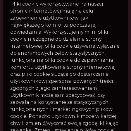
Pliki cookie wykorzystywane na naszej
EOS Poland Sp. z o.o.
stronie internetowej mają na celu
zapewnienie użytkownikowi jak
ul. Siedmiogrodzka 9
największego komfortu podczas jej
01-204 Warszawa
odwiedzania. Wykorzystujemy m.in. pliki
cookie niezbędne do działania strony
+48 725 555 433
internetowej, pliki cookie używane wyłącznie
+48 885 451 223
do anonimowych celów statystycznych,
+48 603 397 099
funkcjonalne pliki cookie do zapewnienia
komfortu użytkowania strony internetowej
nieruchomosci@eos-poland.pl
oraz pliki cookie służące do dostarczania
użytkownikowi spersonalizowanych treści
zgodnych z jego zainteresowaniami.
menu
Użytkownik może sam zdecydować, czy
zezwala na korzystanie ze statystycznych,
Strona główna
funkcjonalnych i marketingowych plików
O firmie
cookie. Ponadto użytkownik może w każdej
Oferty
chwili zmienić/wycofać swoją zgodę, klikając
Zgłoś nieruchomość
zakładkę „Zmień ustawienia plików cookie”